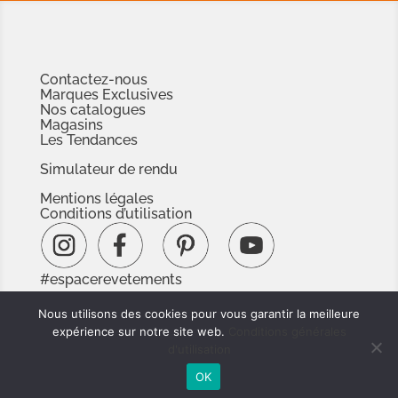
Contactez-nous
Marques Exclusives
Nos catalogues
Magasins
Les Tendances
Simulateur de rendu
Mentions légales
Conditions d’utilisation
#espacerevetements
www.espacedoc.fr
Nous utilisons des cookies pour vous garantir la meilleure
www.signnaturedexception.com
expérience sur notre site web.
Conditions générales
d'utilisation
OK