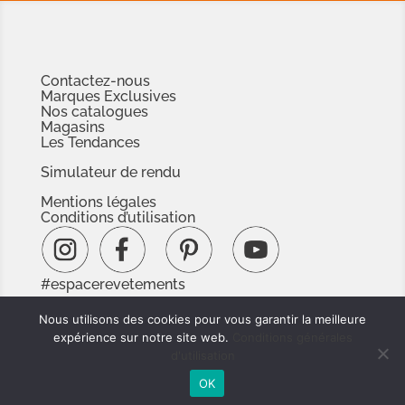
Contactez-nous
Marques Exclusives
Nos catalogues
Magasins
Les Tendances
Simulateur de rendu
Mentions légales
Conditions d’utilisation
#espacerevetements
www.espacedoc.fr
Nous utilisons des cookies pour vous garantir la meilleure
www.signnaturedexception.com
expérience sur notre site web.
Conditions générales
d'utilisation
OK