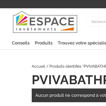
Recherche
de
produits
Conseils
Produits
Trouvez votre spéciali
Accueil
/ Produits identifiés “PVIVABATH
PVIVABATH
Aucun produit ne correspond à vot