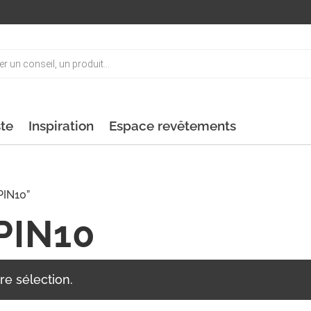
ste
Inspiration
Espace revêtements
PIN10”
PIN10
re sélection.