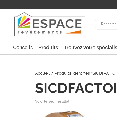
Recherche
de
produits
Conseils
Produits
Trouvez votre spéciali
Accueil
/ Produits identifiés “SICDFACT
SICDFACTO
Voici le seul résultat