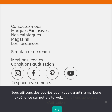
Contactez-nous
Marques Exclusives
Nos catalogues
Magasins
Les Tendances
Simulateur de rendu
Mentions légales
Conditions d’utilisation
#espacerevetements
www.espacedoc.fr
Nous utilisons des cookies pour vous garantir la meilleure
www.signnaturedexception.com
expérience sur notre site web.
Conditions générales
d'utilisation
OK