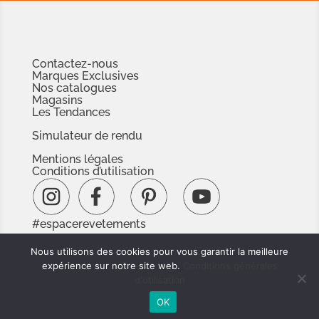
Contactez-nous
Marques Exclusives
Nos catalogues
Magasins
Les Tendances
Simulateur de rendu
Mentions légales
Conditions d’utilisation
#espacerevetements
www.espacedoc.fr
Nous utilisons des cookies pour vous garantir la meilleure
www.signnaturedexception.com
expérience sur notre site web.
Conditions générales
d'utilisation
OK