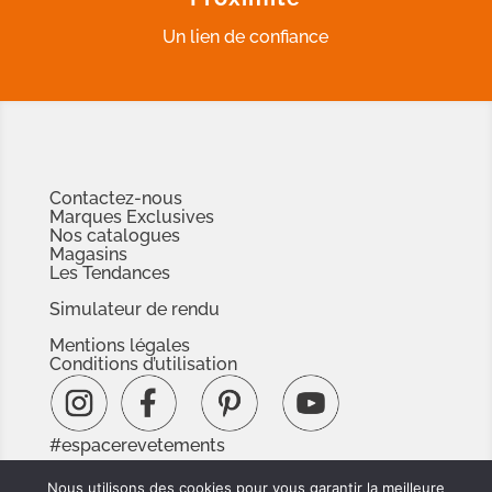
Un lien de confiance
Contactez-nous
Marques Exclusives
Nos catalogues
Magasins
Les Tendances
Simulateur de rendu
Mentions légales
Conditions d’utilisation
#espacerevetements
www.espacedoc.fr
Nous utilisons des cookies pour vous garantir la meilleure