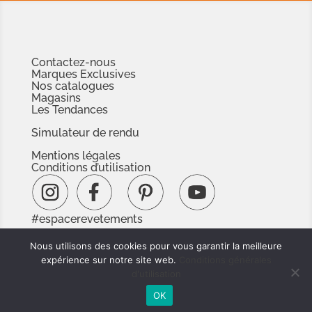
Contactez-nous
Marques Exclusives
Nos catalogues
Magasins
Les Tendances
Simulateur de rendu
Mentions légales
Conditions d’utilisation
#espacerevetements
www.espacedoc.fr
Nous utilisons des cookies pour vous garantir la meilleure
www.signnaturedexception.com
expérience sur notre site web.
Conditions générales
d'utilisation
OK