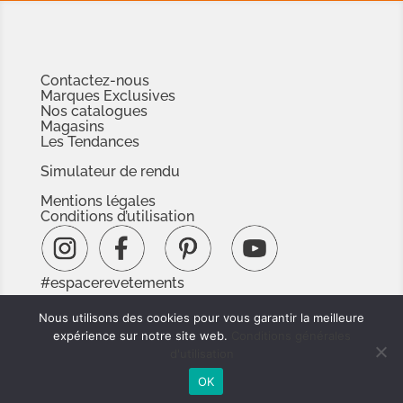
Contactez-nous
Marques Exclusives
Nos catalogues
Magasins
Les Tendances
Simulateur de rendu
Mentions légales
Conditions d’utilisation
#espacerevetements
www.espacedoc.fr
Nous utilisons des cookies pour vous garantir la meilleure
www.signnaturedexception.com
expérience sur notre site web.
Conditions générales
d'utilisation
OK