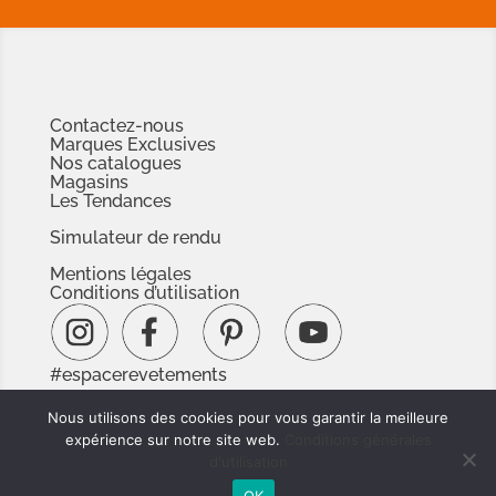
Contactez-nous
Marques Exclusives
Nos catalogues
Magasins
Les Tendances
Simulateur de rendu
Mentions légales
Conditions d’utilisation
#espacerevetements
www.espacedoc.fr
Nous utilisons des cookies pour vous garantir la meilleure
www.signnaturedexception.com
expérience sur notre site web.
Conditions générales
d'utilisation
OK