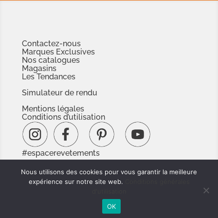
Contactez-nous
Marques Exclusives
Nos catalogues
Magasins
Les Tendances
Simulateur de rendu
Mentions légales
Conditions d’utilisation
#espacerevetements
www.espacedoc.fr
Nous utilisons des cookies pour vous garantir la meilleure
www.signnaturedexception.com
expérience sur notre site web.
Conditions générales
d'utilisation
OK