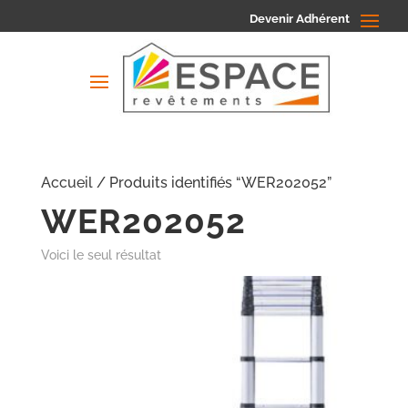
Devenir Adhérent
Accueil
/ Produits identifiés “WER202052”
WER202052
Voici le seul résultat