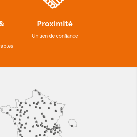
 &
Proximité
Un lien de confiance
rables