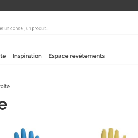
ste
Inspiration
Espace revêtements
roite
e