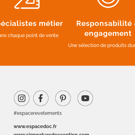
écialistes métier
Responsabilité
engagement
ans chaque point de vente
Une sélection de produits du
#espacerevetements
www.espacedoc.fr
www.signnaturedexception.com