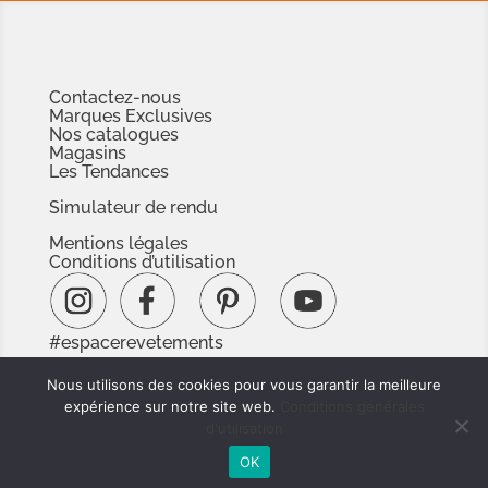
Contactez-nous
Marques Exclusives
Nos catalogues
Magasins
Les Tendances
Simulateur de rendu
Mentions légales
Conditions d’utilisation
#espacerevetements
www.espacedoc.fr
Nous utilisons des cookies pour vous garantir la meilleure
www.signnaturedexception.com
expérience sur notre site web.
Conditions générales
d'utilisation
OK