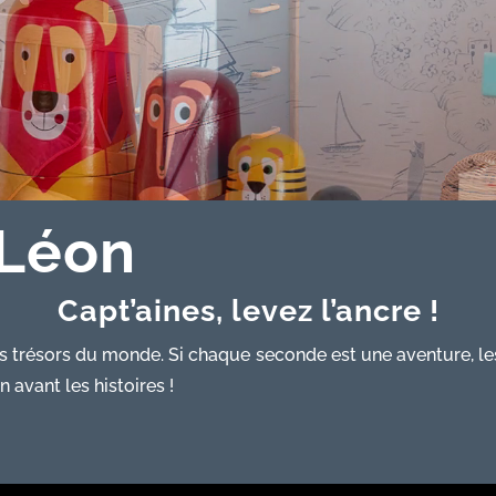
 Léon
Capt’aines, levez l’ancre !
résors du monde. Si chaque seconde est une aventure, les 
 avant les histoires !