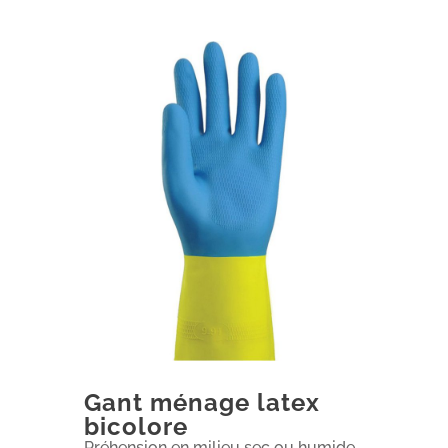
Gant ménage latex
bicolore
Préhension en milieu sec ou humide.