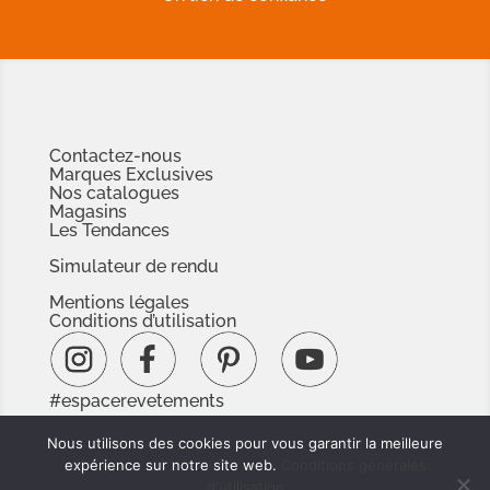
Contactez-nous
Marques Exclusives
Nos catalogues
Magasins
Les Tendances
Simulateur de rendu
Mentions légales
Conditions d’utilisation
#espacerevetements
www.espacedoc.fr
Nous utilisons des cookies pour vous garantir la meilleure
www.signnaturedexception.com
expérience sur notre site web.
Conditions générales
d'utilisation