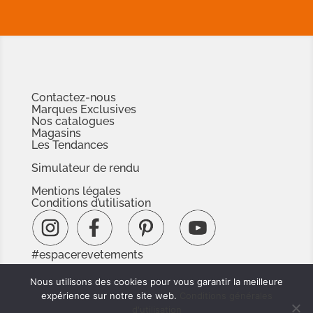
Contactez-nous
Marques Exclusives
Nos catalogues
Magasins
Les Tendances
Simulateur de rendu
Mentions légales
Conditions d’utilisation
#espacerevetements
www.espacedoc.fr
Nous utilisons des cookies pour vous garantir la meilleure
www.signnaturedexception.com
expérience sur notre site web.
Conditions générales
d'utilisation