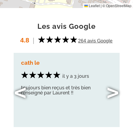
Leaflet
|
©
OpenStreetMap
Les avis Google
4.8
|
264 avis Google
cath le
il y a 3 jours
<
>
toujours bien reçus et très bien
renseigné par Laurent !!