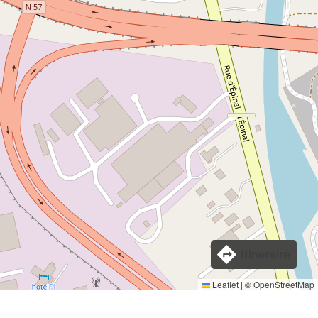
Itinéraire
Leaflet
|
©
OpenStreetMap