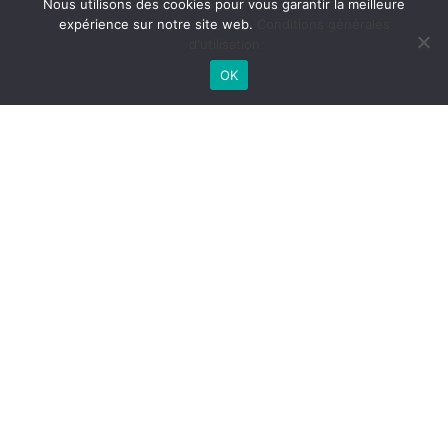
Nous utilisons des cookies pour vous garantir la meilleure
expérience sur notre site web.
Conditions générales
d'utilisation
OK
Conseils personnalisés
A toutes les étapes du projet