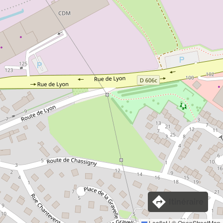
Itinéraire
Leaflet
|
©
OpenStreetMap