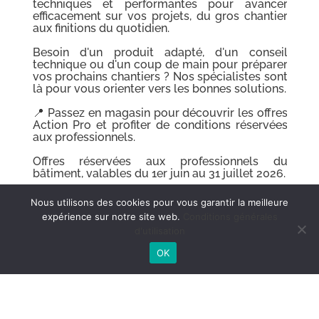
r
techniques et performantes pour avancer
r
efficacement sur vos projets, du gros chantier
aux finitions du quotidien.
l
Besoin d'un produit adapté, d'un conseil
r
technique ou d'un coup de main pour préparer
t
vos prochains chantiers ? Nos spécialistes sont
.
là pour vous orienter vers les bonnes solutions.
s
📍 Passez en magasin pour découvrir les offres
s
Action Pro et profiter de conditions réservées
aux professionnels.
u
Offres réservées aux professionnels du
.
bâtiment, valables du 1er juin au 31 juillet 2026.
o
#peinture #avallon #peintureschiever #promo
Nous utilisons des cookies pour vous garantir la meilleure
t
#bonplan #peinturefaçade #sol #enduit
expérience sur notre site web.
Conditions générales
l
#outillage #chantier #deco #conseil
d'utilisation
#conseildeco #magasindecoavallon
OK