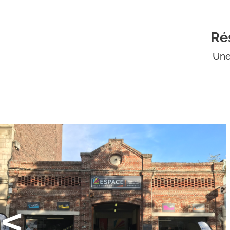
Ré
Une
<