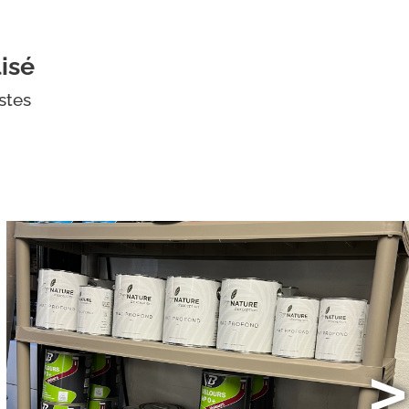
isé
stes
>