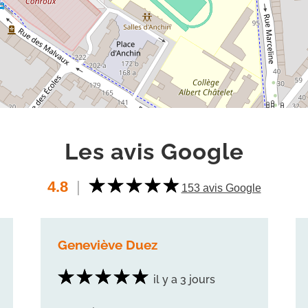
Les avis Google
4.8
|
153 avis Google
Geneviève Duez
il y a 3 jours