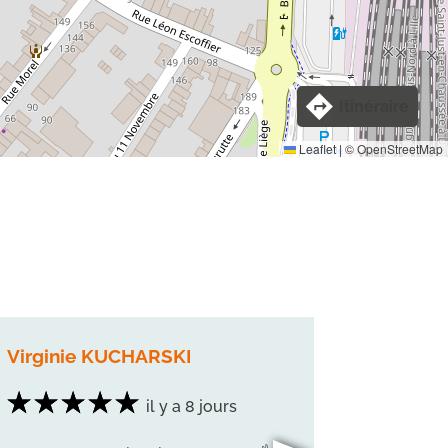
Itinéraire
Leaflet
|
©
OpenStreetMap
Virginie KUCHARSKI
Matthie
il y a 8 jours