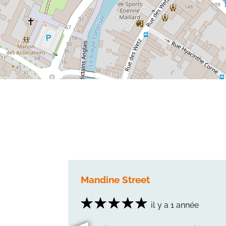
Mandine Street
ois
il y a 1 année