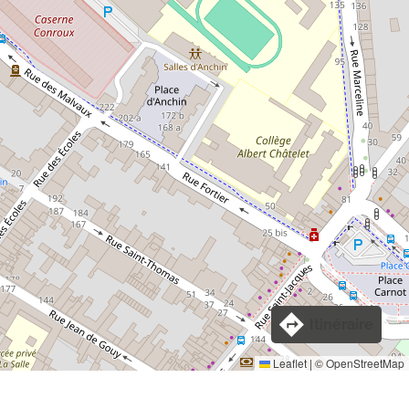
Itinéraire
Leaflet
|
©
OpenStreetMap