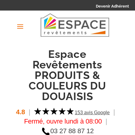
Devenir Adhérent
Espace
Revêtements
PRODUITS &
COULEURS DU
DOUAISIS
4.8
|
|
153 avis Google
Fermé, ouvre lundi à 08:00
|
03 27 88 87 12