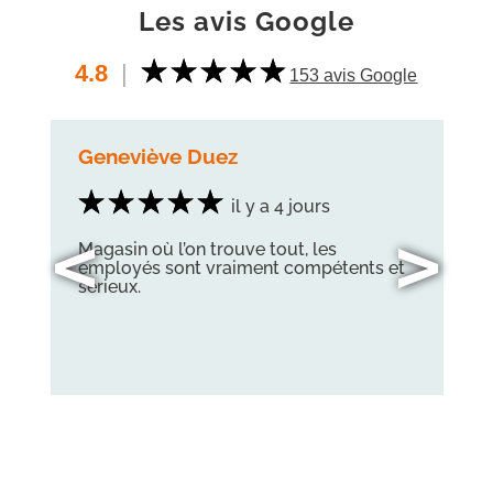
Les avis Google
4.8
|
153 avis Google
Geneviève Duez
il y a 4 jours
<
>
Magasin où l’on trouve tout, les
employés sont vraiment compétents et
sérieux.