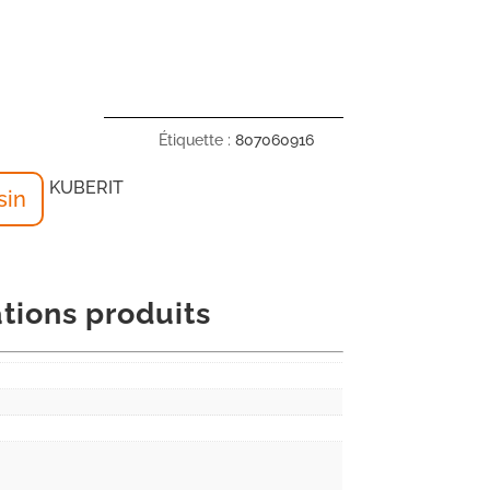
Étiquette :
807060916
KUBERIT
sin
tions produits