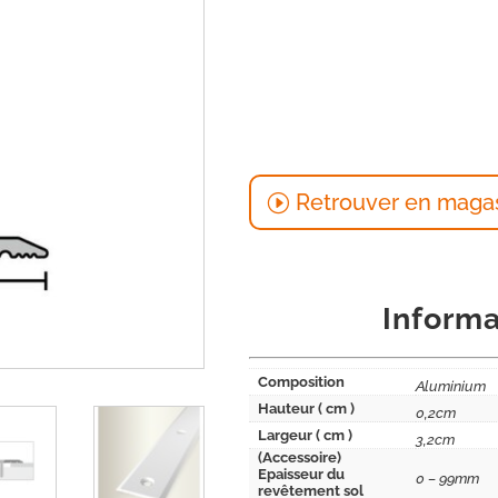
Retrouver en maga
Informa
Composition
Aluminium
Hauteur ( cm )
0,2cm
Largeur ( cm )
3,2cm
(Accessoire)
Epaisseur du
0 – 99mm
revêtement sol