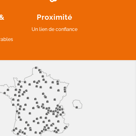
 &
Proximité
Un lien de confiance
rables