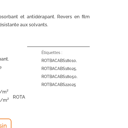
bsorbant et antidérapant. Revers en film
sistante aux solvants.
Étiquettes :
pant.
ROTBACABS18010
,
e
ROTBACABS18025
,
ROTBACABS18050
,
ROTBACABS22025
r/m²
ROTA
r/m²
sin