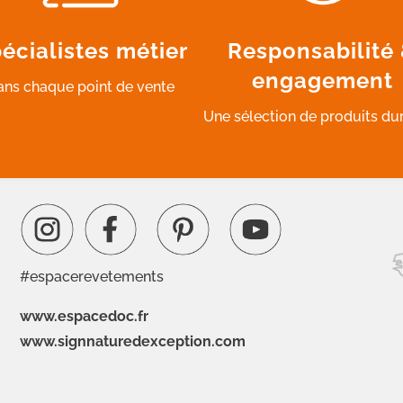
écialistes métier
Responsabilité
engagement
ans chaque point de vente
Une sélection de produits du
#espacerevetements
www.espacedoc.fr
www.signnaturedexception.com