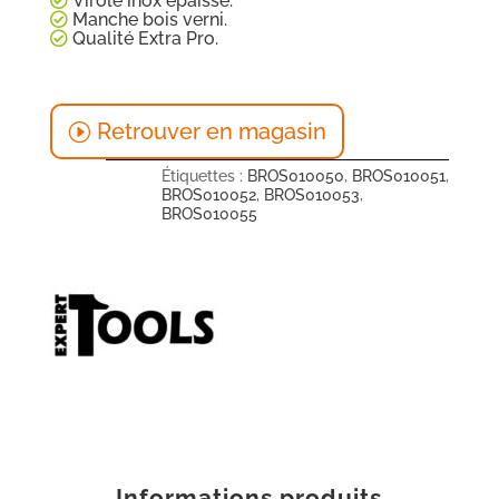
Virole inox épaisse.
Manche bois verni.
Qualité Extra Pro.
Retrouver en magasin
Étiquettes :
BROS010050
,
BROS010051
,
BROS010052
,
BROS010053
,
BROS010055
Informations produits