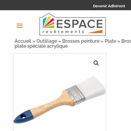
Devenir Adhérent
Accueil
»
Outillage
»
Brosses peinture
»
Plate
» Bro
plate spéciale acrylique