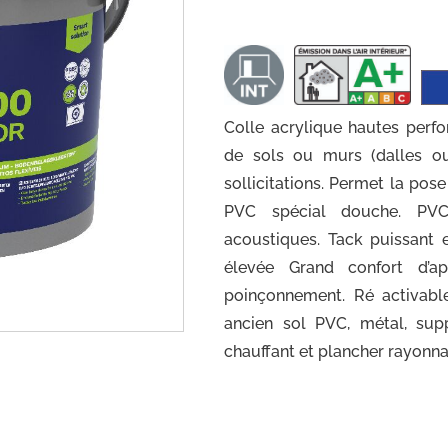
Colle acrylique hautes perf
de sols ou murs (dalles ou
sollicitations. Permet la pos
PVC spécial douche. PVC,
acoustiques. Tack puissant 
élevée Grand confort d’ap
poinçonnement. Ré activab
ancien sol PVC, métal, sup
chauffant et plancher rayonna