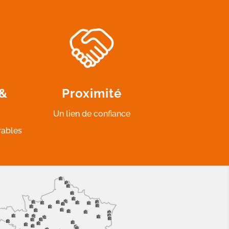
 &
Proximité
Un lien de confiance
rables