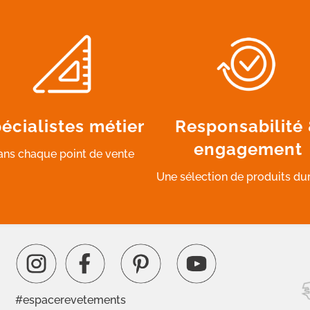
écialistes métier
Responsabilité
engagement
ans chaque point de vente
Une sélection de produits du
#espacerevetements