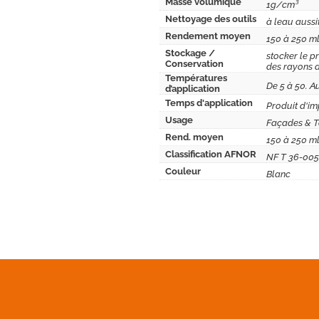
Masse volumique
1g/cm³
Nettoyage des outils
à leau aussi
Rendement moyen
150 à 250 ml
Stockage /
stocker le pr
Conservation
des rayons di
Températures
De 5 à 50. Au
d’application
Temps d'application
Produit d'im
Usage
Façades & T
Rend. moyen
150 à 250 m
Classification AFNOR
NF T 36-005 
Couleur
Blanc