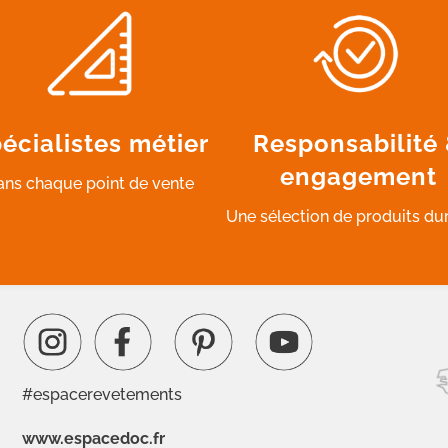
écialistes métier
Responsabilité
engagement
ans chaque point de vente
Une sélection de produits du
#espacerevetements
www.espacedoc.fr