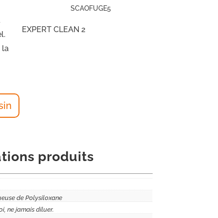
SCAOFUGE5
.
EXPERT CLEAN 2
l.
 la
sin
tions produits
ueuse de Polysiloxane
oi, ne jamais diluer.