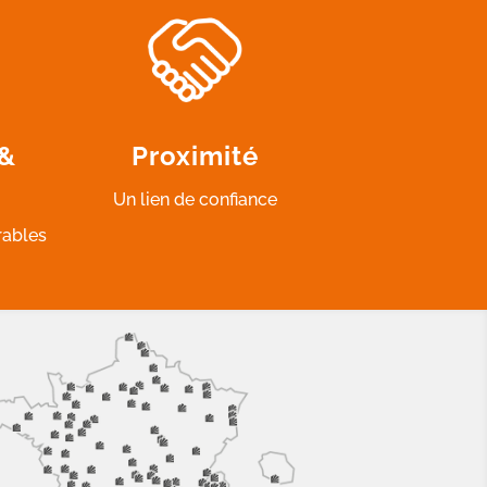
 &
Proximité
Un lien de confiance
rables