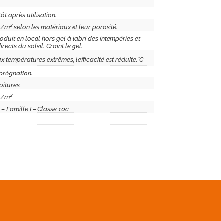
tôt après utilisation.
/m² selon les matériaux et leur porosité.
oduit en local hors gel à labri des intempéries et
rects du soleil. Craint le gel.
x températures extrêmes, lefficacité est réduite.°C
prégnation.
oitures
l/m²
– Famille I – Classe 10c