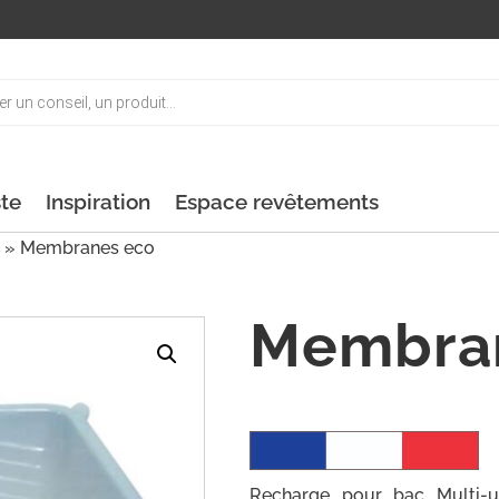
ste
Inspiration
Espace revêtements
» Membranes eco
Membra
Recharge pour bac Multi-u