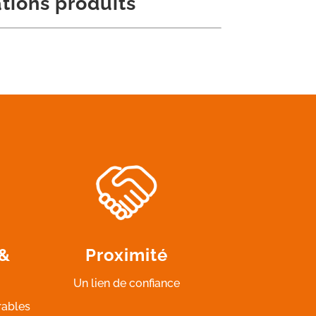
tions produits
 &
Proximité
Un lien de confiance
rables