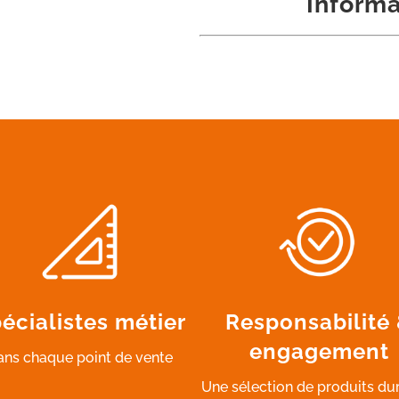
Informa
écialistes métier
Responsabilité
engagement
ans chaque point de vente
Une sélection de produits du