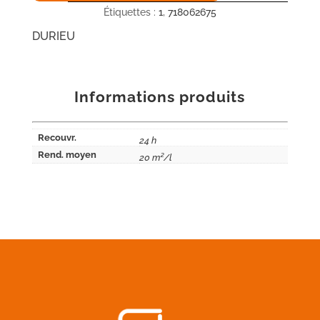
Étiquettes :
1
,
718062675
DURIEU
Informations produits
Recouvr.
24 h
Rend. moyen
20 m²/l