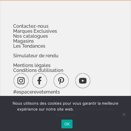
Contactez-nous
Marques Exclusives
Nos catalogues
Magasins
Les Tendances
Simulateur de rendu
Mentions légales
Conditions d’utilisation
#espacerevetements
www.espacedoc.fr
Nous utilisons des cookies pour vous garantir la meilleure
www.signnaturedexception.com
expérience sur notre site web.
Conditions générales
d'utilisation
OK