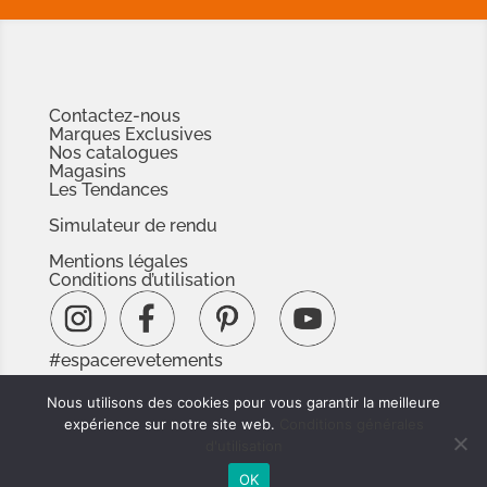
Contactez-nous
Marques Exclusives
Nos catalogues
Magasins
Les Tendances
Simulateur de rendu
Mentions légales
Conditions d’utilisation
#espacerevetements
www.espacedoc.fr
Nous utilisons des cookies pour vous garantir la meilleure
www.signnaturedexception.com
expérience sur notre site web.
Conditions générales
d'utilisation
OK