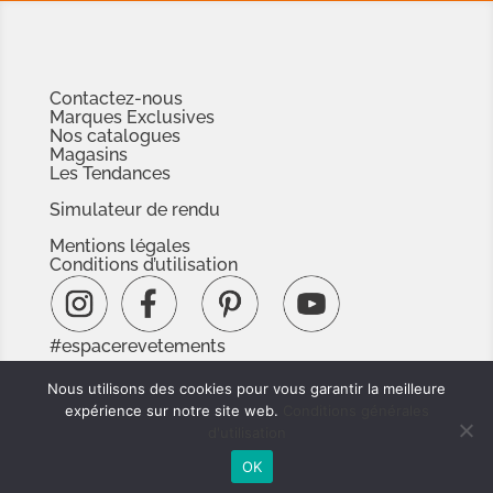
Contactez-nous
Marques Exclusives
Nos catalogues
Magasins
Les Tendances
Simulateur de rendu
Mentions légales
Conditions d’utilisation
#espacerevetements
www.espacedoc.fr
Nous utilisons des cookies pour vous garantir la meilleure
www.signnaturedexception.com
expérience sur notre site web.
Conditions générales
d'utilisation
OK