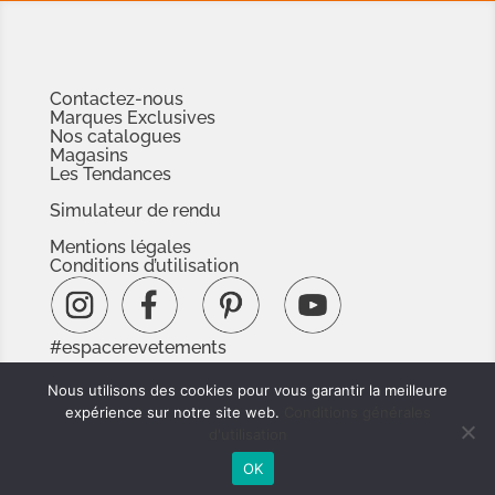
Contactez-nous
Marques Exclusives
Nos catalogues
Magasins
Les Tendances
Simulateur de rendu
Mentions légales
Conditions d’utilisation
#espacerevetements
www.espacedoc.fr
Nous utilisons des cookies pour vous garantir la meilleure
www.signnaturedexception.com
expérience sur notre site web.
Conditions générales
d'utilisation
OK