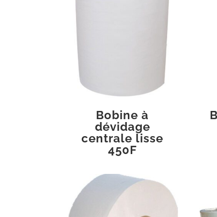
Bobine à
B
dévidage
centrale lisse
450F