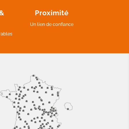
 &
Proximité
Un lien de confiance
rables