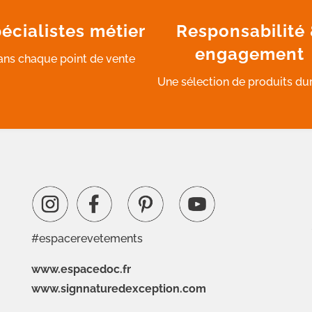
écialistes métier
Responsabilité
engagement
ans chaque point de vente
Une sélection de produits du
#espacerevetements
www.espacedoc.fr
www.signnaturedexception.com