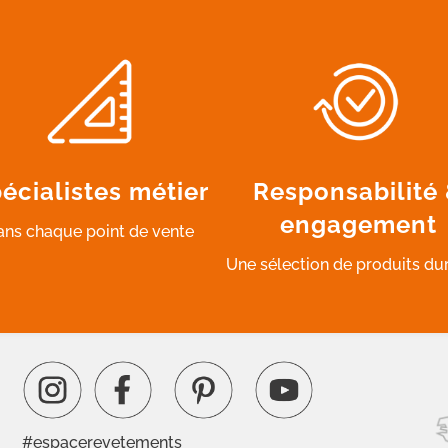
écialistes métier
Responsabilité
engagement
ans chaque point de vente
Une sélection de produits du
#espacerevetements