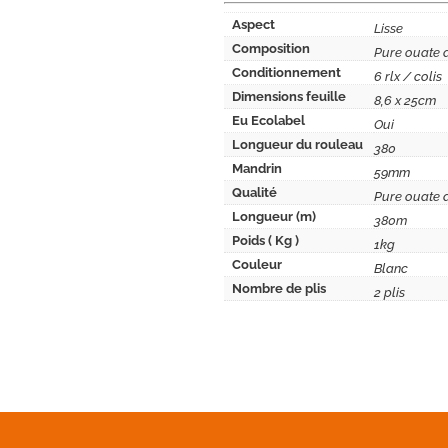
Aspect
Lisse
Composition
Pure ouate 
Conditionnement
6 rlx / colis
Dimensions feuille
8,6 x 25cm
Eu Ecolabel
Oui
Longueur du rouleau
380
Mandrin
59mm
Qualité
Pure ouate 
Longueur (m)
380m
Poids ( Kg )
1kg
Couleur
Blanc
Nombre de plis
2 plis