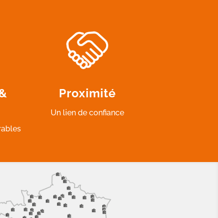
 &
Proximité
Un lien de confiance
rables