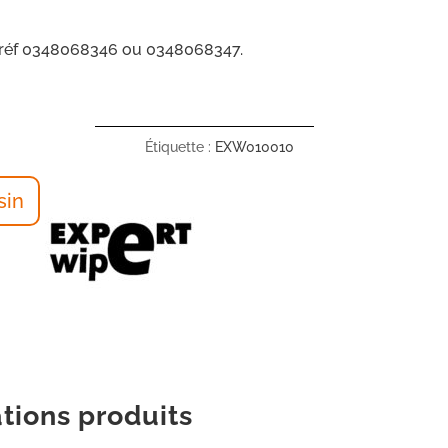
ur réf 0348068346 ou 0348068347.
Étiquette :
EXW010010
sin
tions produits