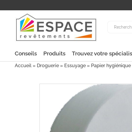
Recherche
de
produits
Conseils
Produits
Trouvez votre spéciali
Accueil
»
Droguerie
»
Essuyage
» Papier hygiéniqu