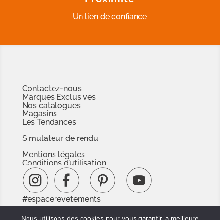
Un lien de confiance
Contactez-nous
Marques Exclusives
Nos catalogues
Magasins
Les Tendances
Simulateur de rendu
Mentions légales
Conditions d’utilisation
#espacerevetements
www.espacedoc.fr
Nous utilisons des cookies pour vous garantir la meilleure