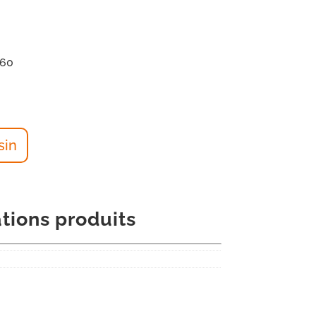
460
sin
tions produits