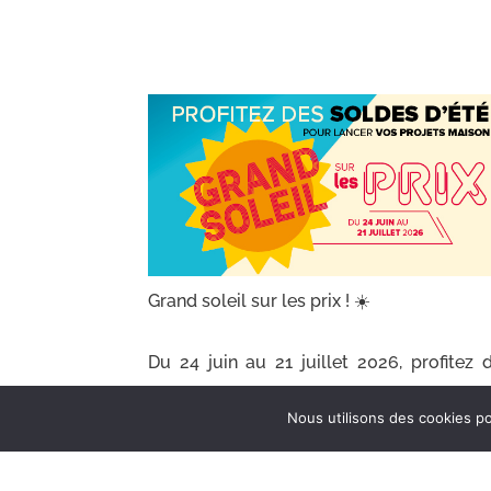
Grand soleil sur les prix ! ☀️
 profitez des
Du 24 juin au 21 juillet 2026, profitez 
tements pour
soldes d’été chez Espace Revêtements p
Nous utilisons des cookies po
au meilleur
lancer vos projets maison au meill
moment.