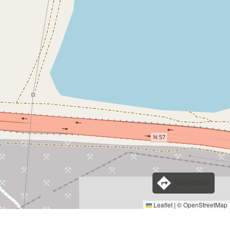
Itinéraire
Leaflet
|
©
OpenStreetMap