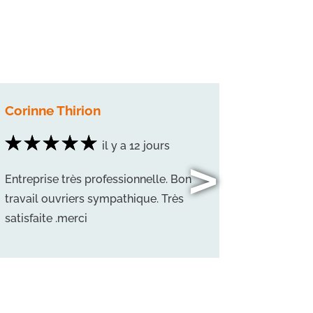
Corinne Thirion
Vincent
il y a 12 jours
>
Entreprise très professionnelle. Bon
Beau mag
travail ouvriers sympathique. Très
peinture.
satisfaite .merci
qualité