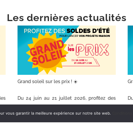
Les dernières actualités
Grand soleil sur les prix ! ☀️
Gr
des
Du 24 juin au 21 juillet 2026, profitez des
Du
our
soldes d’été chez Espace Revêtements pour
so
ur vous garantir la meilleure expérience sur notre site web.
Conditions 
eur
lancer vos projets maison au meilleur
l
moment.
m