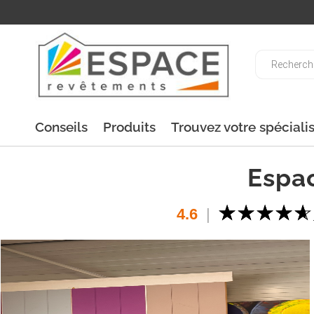
Recherche
de
produits
Conseils
Produits
Trouvez votre spéciali
Espa
4.6
|