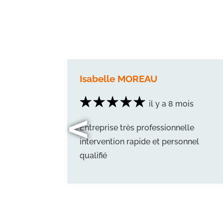
Isabelle MOREAU
ois
il y a 8 mois
<
Entreprise très professionnelle
 des
intervention rapide et personnel
il
qualifié
propre.
ont très
nde