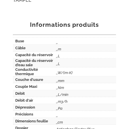
TAMPEL
Informations produits
Buse
,,
Câble
,,m
Capacité du réservoir
,,L
Capacité du réservoir
,,L
d'eau sale
Conductivité
,,W/(m-K)
thermique
Couche d'usure
,,mm
Couple Maxi
,,Nm
Débit
,,L/min
Débit d'air
,,m3/h
Dépression
,,Pa
Précisions
,,
Dimensions feuille
,,cm
Dossier