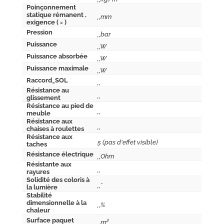
Poinçonnement
statique rémanent ,
,,mm
exigence ( = )
Pression
,,bar
Puissance
,,W
Puissance absorbée
,,W
Puissance maximale
,,W
Raccord_SOL
,,
Résistance au
,,
glissement
Résistance au pied de
,,
meuble
Résistance aux
,,
chaises à roulettes
Résistance aux
5 (pas d'effet visible)
taches
Résistance électrique
,,Ohm
Résistante aux
,,
rayures
Solidité des coloris à
,,°
la lumière
Stabilité
dimensionnelle à la
,,%
chaleur
Surface paquet
,,m²