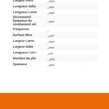
Largeur (mm)
,,mm
Longueur dalle
,,mm
Longueur Lame
,,mm
(Accessoire)
Epaisseur du
,,mm
revêtement sol
Fréquence
,,
Surface filtre
,,cm²
Largeur Lame
,,mm
Largeur Dalle
,,mm
Longueur ( cm )
,,cm
Nombre de plis
,, plis
Epaisseur
,,mm