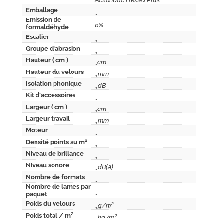
Actionbac Flextex Plus
Emballage
,,
Emission de
0%
formaldéhyde
Escalier
,,
Groupe d'abrasion
,,
Hauteur ( cm )
,,cm
Hauteur du velours
,,mm
Isolation phonique
,,dB
Kit d'accessoires
,,
Largeur ( cm )
,,cm
Largeur travail
,,mm
Moteur
,,
Densité points au m²
,,
Niveau de brillance
,,
Niveau sonore
,,dB(A)
Nombre de formats
,,
Nombre de lames par
,,
paquet
Poids du velours
,,g/m²
Poids total / m²
,,kg/m²