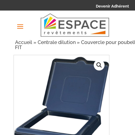
Devenir Adhérent
Accueil
»
Centrale dilution
» Couvercle pour poubel
FIT