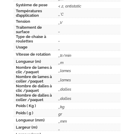
Système de pose
< 2, antistatic
Températures
,,°C
d’application
Tension
,,V
Traitement de
,,
surface
Type de chaise à
,,
roulettes
Usage
,,
Vitesse de rotation
,,tr/min
Longueur (m)
,,m
Nombre de lames à
,,lames
clic /paquet
Nombre de lames à
,,lames
coller /paquet
Nombre de dalles à
,,dalles
clic /paquet
Nombre de dalles à
,,dalles
coller /paquet
Poids ( Kg )
,,kg
Poids ( g )
gr
Longueur (mm)
,,mm
Largeur (m)
,,