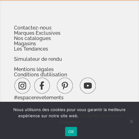
Contactez-nous
Marques Exclusives
Nos catalogues
Magasins
Les Tendances
Simulateur de rendu
Mentions légales
Conditions d’utilisation
#espacerevetements
www.espacedoc.fr
Nous utilisons des cookies pour vous garantir la meilleure
www.signnaturedexception.com
expérience sur notre site web.
Conditions générales
d'utilisation
OK