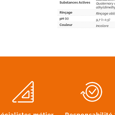
Substances Actives
Quaternary
alkyldimethy
Rinçage
Rinçage obli
pH (±)
9,7 (± 0,5)
Couleur
Incolore
écialistes métier
Responsabilité