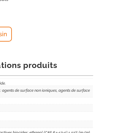
sin
tions produits
ide.
: agents de surface non ioniques, agents de surface
ctives biocides: ethanol (CAS 64-17-5) 1.92% (m/m),