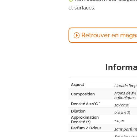
et surfaces.
Retrouver en maga
Informa
Aspect
Liquide limp
Moins de 5% 
Composition
cationiques.
Densité à 20°C ˜
1g/cm3
Dilution
0,4 à 5 %
Approximation
± 0,01
Densité (±)
Parfum / Odeur
sans parfum
Substances a