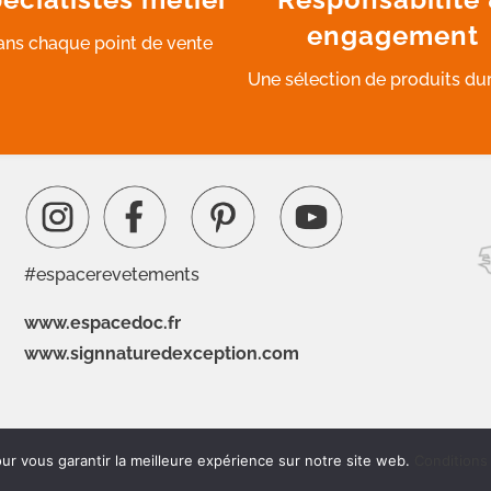
engagement
ans chaque point de vente
Une sélection de produits du
#espacerevetements
www.espacedoc.fr
www.signnaturedexception.com
ur vous garantir la meilleure expérience sur notre site web.
Conditions 