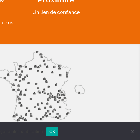
Un lien de confiance
rables
générales d'utilisation
OK