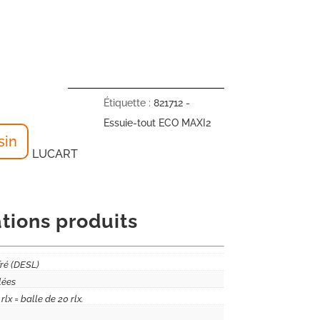
Étiquette :
821712 -
Essuie-tout ECO MAXI2
sin
LUCART
tions produits
ré (DESL)
lées
 rlx = balle de 20 rlx.