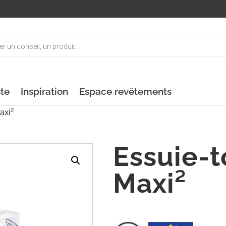
ste
Inspiration
Espace revêtements
axi²
Essuie-t
Maxi²