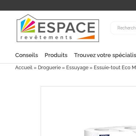
Recherche
de
produits
Conseils
Produits
Trouvez votre spéciali
Accueil
»
Droguerie
»
Essuyage
» Essuie-tout Eco M