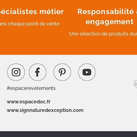
écialistes métier
Responsabilité
engagement
ans chaque point de vente
Une sélection de produits du
#espacerevetements
www.espacedoc.fr
www.signnaturedexception.com