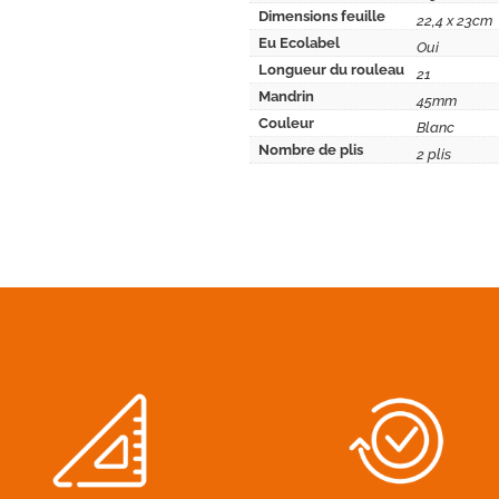
Dimensions feuille
22,4 x 23cm
Eu Ecolabel
Oui
Longueur du rouleau
21
Mandrin
45mm
Couleur
Blanc
Nombre de plis
2 plis