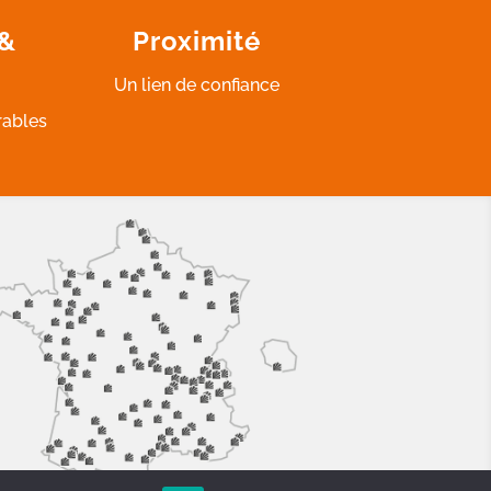
 &
Proximité
Un lien de confiance
rables