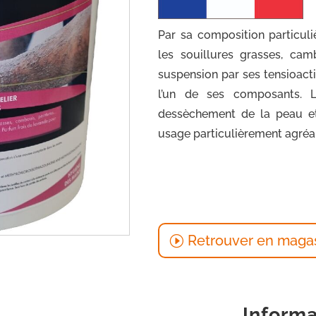
Par sa composition particul
les souillures grasses, cam
suspension par ses tensioactif
l’un de ses composants. L
dessèchement de la peau et
usage particulièrement agréa
Retrouver en maga
Informa