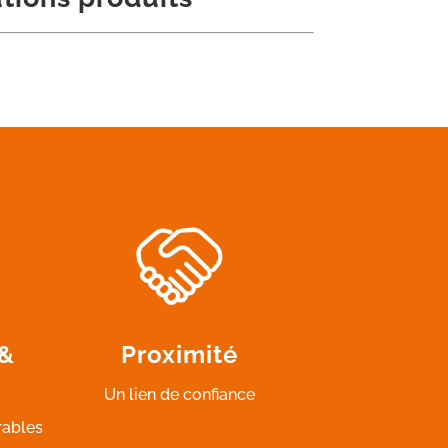
 &
Proximité
Un lien de confiance
rables