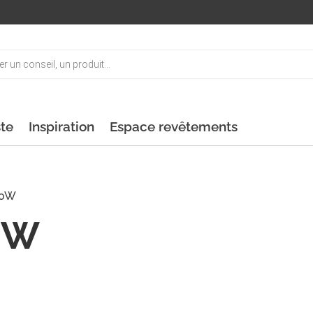
ste
Inspiration
Espace revêtements
20W
0W