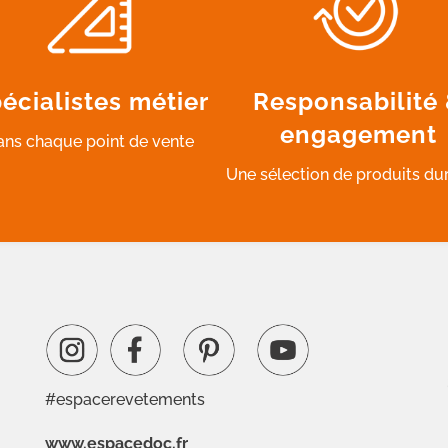
écialistes métier
Responsabilité
engagement
ans chaque point de vente
Une sélection de produits du
#espacerevetements
www.espacedoc.fr