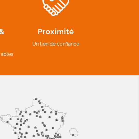
 &
Proximité
Un lien de confiance
rables